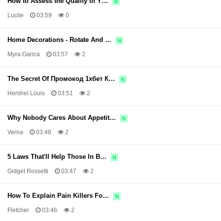
How to Assess the Quality of Y…
N
Lucile
03:59
0
Home Decorations - Rotate And …
N
Myra Garica
03:57
2
The Secret Of Промокод 1хбет К…
N
Hershel Louis
03:51
2
Why Nobody Cares About Appetit…
N
Verna
03:48
2
5 Laws That'll Help Those In B…
N
Gidget Rossetti
03:47
2
How To Explain Pain Killers Fo…
N
Fletcher
03:46
2