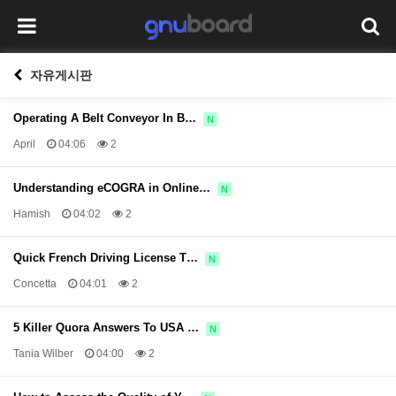
자유게시판
Operating A Belt Conveyor In B…
N
April
04:06
2
Understanding eCOGRA in Online…
N
Hamish
04:02
2
Quick French Driving License T…
N
Concetta
04:01
2
5 Killer Quora Answers To USA …
N
Tania Wilber
04:00
2