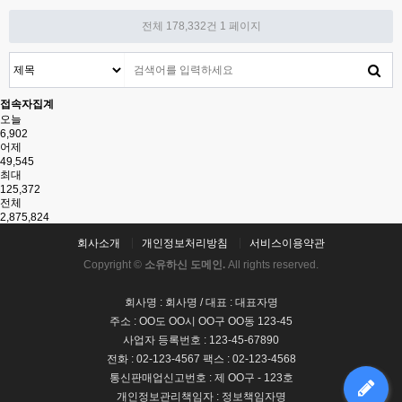
전체 178,332건
1 페이지
접속자집계
오늘
6,902
어제
49,545
최대
125,372
전체
2,875,824
회사소개
개인정보처리방침
서비스이용약관
Copyright ©
소유하신 도메인.
All rights reserved.
회사명 : 회사명 / 대표 : 대표자명
주소 : OO도 OO시 OO구 OO동 123-45
사업자 등록번호 : 123-45-67890
전화 : 02-123-4567 팩스 : 02-123-4568
통신판매업신고번호 : 제 OO구 - 123호
개인정보관리책임자 : 정보책임자명