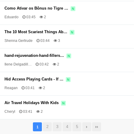
Como Ativar os Bônus no Tigre …
N
Eduardo
03:45
2
The 10 Most Scariest Things Ab…
N
Shenna Gertrude
03:44
3
hand-rejuvenation-hand-fillers…
N
Ilene Delgadill…
03:42
2
Hid Access Playing Cards - If …
N
Reagan
03:41
2
Air Travel Holidays With Kids
N
Cheryl
03:41
2
2
3
4
5
1