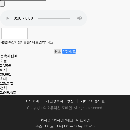
자동등록방지 숫자를 순서대로 입력하세요.
취소
작성완료
접속자집계
오늘
27,056
어제
30,661
최대
125,372
전체
2,846,433
회사소개
개인정보처리방침
서비스이용약관
Copyright ©
소유하신 도메인.
All rights reserved.
회사명 : 회사명 / 대표 : 대표자명
주소 : OO도 OO시 OO구 OO동 123-45